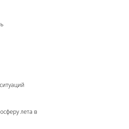
ть
ы
 ситуаций
осферу лета в