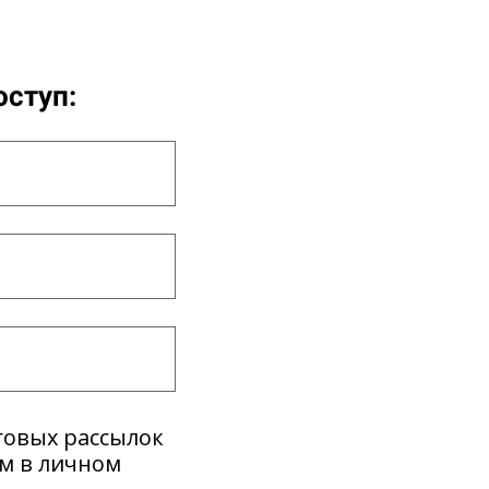
оступ:
говых рассылок
ем в личном