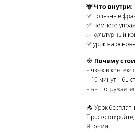
🦌 Что внутри:
✅ полезные фраз
✅ немного упраж
✅ культурный ко
✅ урок на основ
🎯
Почему стои
– язык в контекс
– 10 минут – быс
– вы погружаете
📥 Урок бесплатн
Просто откройте,
Японии.