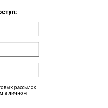
оступ:
говых рассылок
ем в личном