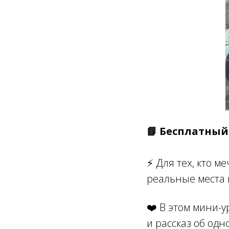
📘 Бесплатны
⚡️ Для тех, кто 
реальные места 
❤️ В этом мини-у
и рассказ об одн