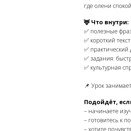
где олени споко
🦌 Что внутри:
✅ полезные фраз
✅ короткий текст
✅ практический 
✅ задания: быстр
✅ культурная сп
📌 Урок занимает
Подойдёт, есл
– начинаете изу
– готовитесь к п
– хотите почувст