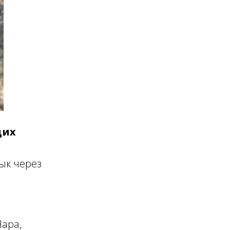
щих
зык через
Нара,