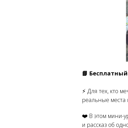
📘 Бесплатны
⚡️ Для тех, кто 
реальные места 
❤️ В этом мини-у
и рассказ об одн