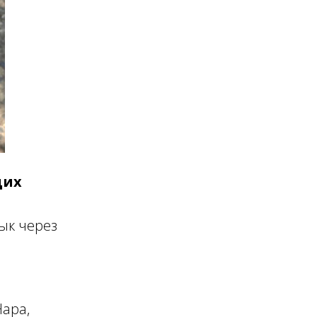
щих
зык через
Нара,