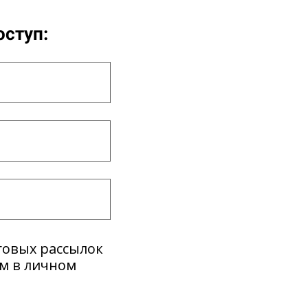
оступ:
говых рассылок
ем в личном