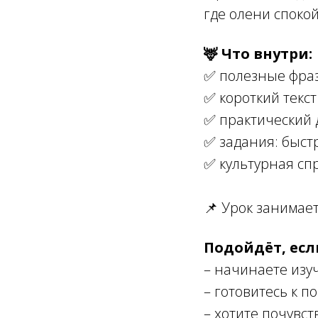
где олени споко
🦌 Что внутри:
✅ полезные фраз
✅ короткий текст
✅ практический 
✅ задания: быстр
✅ культурная сп
📌 Урок занимает
Подойдёт, есл
– начинаете изу
– готовитесь к п
– хотите почувст